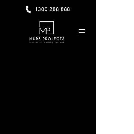
1300 288 888